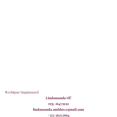
V
eebipoe tingimused
Lindamanda OÜ
reg. 16473930
lindamanda.omblus@gmail.com
+372 56272664