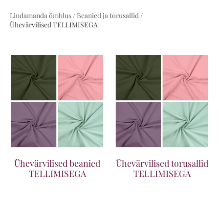
Lindamanda õmblus
/
Beanied ja torusallid
/
Ühevärvilised TELLIMISEGA
Ühevärvilised beanied
Ühevärvilised torusallid
TELLIMISEGA
TELLIMISEGA