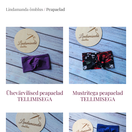
Lindamanda õmblus
/
Peapaelad
Ühevärvilised peapaelad
Mustritega peapaelad
TELLIMISEGA
TELLIMISEGA