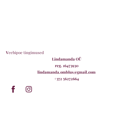
V
eebipoe tingimused
Lindamanda OÜ
reg. 16473930
lindamanda.omblus@gmail.com
+372 56272664