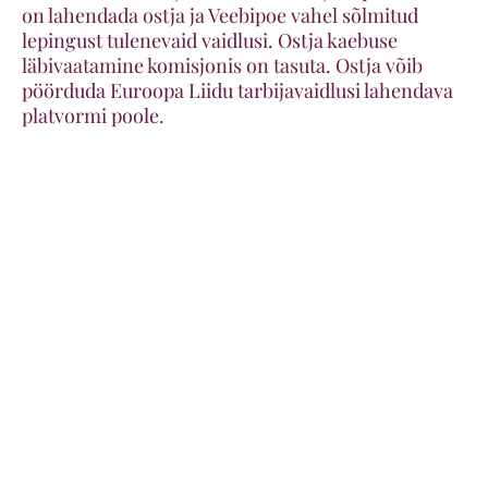
on lahendada ostja ja Veebipoe vahel sõlmitud
lepingust tulenevaid vaidlusi. Ostja kaebuse
läbivaatamine komisjonis on tasuta. Ostja võib
pöörduda Euroopa Liidu tarbijavaidlusi lahendava
platvormi poole.