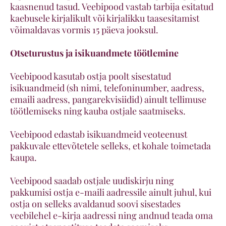
kaasnenud tasud. Veebipood vastab tarbija esitatud
kaebusele kirjalikult või kirjalikku taasesitamist
võimaldavas vormis 15 päeva jooksul.
Otseturustus ja isikuandmete töötlemine
Veebipood kasutab ostja poolt sisestatud
isikuandmeid (sh nimi, telefoninumber, aadress,
emaili aadress, pangarekvisiidid) ainult tellimuse
töötlemiseks ning kauba ostjale saatmiseks.
Veebipood edastab isikuandmeid veoteenust
pakkuvale ettevõtetele selleks, et kohale toimetada
kaupa.
Veebipood saadab ostjale uudiskirju ning
pakkumisi ostja e-maili aadressile ainult juhul, kui
ostja on selleks avaldanud soovi sisestades
veebilehel e-kirja aadressi ning andnud teada oma