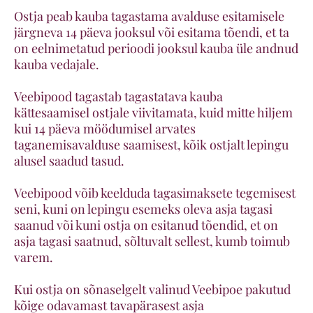
Ostja peab kauba tagastama avalduse esitamisele
järgneva 14 päeva jooksul või esitama tõendi, et ta
on eelnimetatud perioodi jooksul kauba üle andnud
kauba vedajale.
Veebipood tagastab tagastatava kauba
kättesaamisel ostjale viivitamata, kuid mitte hiljem
kui 14 päeva möödumisel arvates
taganemisavalduse saamisest, kõik ostjalt lepingu
alusel saadud tasud.
Veebipood võib keelduda tagasimaksete tegemisest
seni, kuni on lepingu esemeks oleva asja tagasi
saanud või kuni ostja on esitanud tõendid, et on
asja tagasi saatnud, sõltuvalt sellest, kumb toimub
varem.
Kui ostja on sõnaselgelt valinud Veebipoe pakutud
kõige odavamast tavapärasest asja