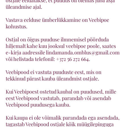
ostjale eeldatakse, et puudus oli olemas juba asja
üleandmise ajal.
Vastava eelduse ümberlükkamine on Veebipoe
kohustus.
Ostjal on õigus puuduse ilmnemisel pöörduda
hiljemalt kahe kuu jooksul veebipoe poole, saates
e-kirja aadressile lindamanda.omblus@gmail.com
või helistada telefonil: +372 56 272 664.
Veebipood ei vastuta puuduste eest, mis on
tekkinud pärast kauba üleandmist ostjale.
Kui Veebipoest ostetud kaubal on puudused, mille
eest Veebipood vastutab, parandab või asendab
Veebipood puudusega kauba.
Kui kaupa ei ole võimalik parandada ega asendada,
tagastab Veebipood ostjale kõik müügilepinguga