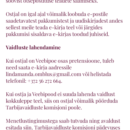
soovist otsepostituse teadete saamiseks.
Ostjal on igal ajal võimalik loobuda e-postile
saadetavatest pakkumistest ja uudiskirjadest andes
sellest meile teada e-kirja teel või järgides
pakkumisi sisaldava e-kirjas toodud juhiseid.
Vaidluste lahendamine
Kui ostjal on Veebipoe osas pretensioone, tuleb
need saata e-kirja aadressile
lindamanda.omblus@gmail.com või helistada
telefonil: +372 56 272 664.
Kui ostja ja Veebipood ei suuda lahenda vaidlust
kokkuleppe teel, siis on ostjal võimalik pöörduda
Tarbijavaidluste komisjoni poole.
Menetlustingimustega saab tutvuda ning avaldust
esitada siin. Tarbijavaidluste komisjoni pädevuses