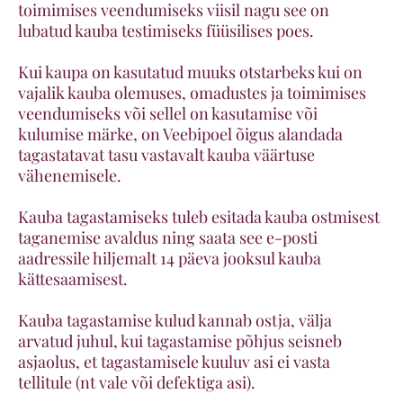
toimimises veendumiseks viisil nagu see on
lubatud kauba testimiseks füüsilises poes.
Kui kaupa on kasutatud muuks otstarbeks kui on
vajalik kauba olemuses, omadustes ja toimimises
veendumiseks või sellel on kasutamise või
kulumise märke, on Veebipoel õigus alandada
tagastatavat tasu vastavalt kauba väärtuse
vähenemisele.
Kauba tagastamiseks tuleb esitada kauba ostmisest
taganemise avaldus ning saata see e-posti
aadressile hiljemalt 14 päeva jooksul kauba
kättesaamisest.
Kauba tagastamise kulud kannab ostja, välja
arvatud juhul, kui tagastamise põhjus seisneb
asjaolus, et tagastamisele kuuluv asi ei vasta
tellitule (nt vale või defektiga asi).