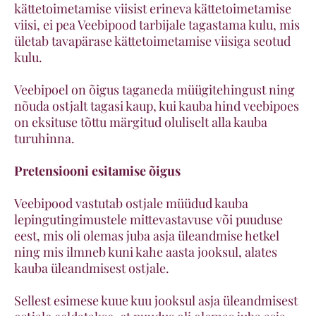
kättetoimetamise viisist erineva kättetoimetamise
viisi, ei pea Veebipood tarbijale tagastama kulu, mis
ületab tavapärase kättetoimetamise viisiga seotud
kulu.
Veebipoel on õigus taganeda müügitehingust ning
nõuda ostjalt tagasi kaup, kui kauba hind veebipoes
on eksituse tõttu märgitud oluliselt alla kauba
turuhinna.
Pretensiooni esitamise õigus
Veebipood vastutab ostjale müüdud kauba
lepingutingimustele mittevastavuse või puuduse
eest, mis oli olemas juba asja üleandmise hetkel
ning mis ilmneb kuni kahe aasta jooksul, alates
kauba üleandmisest ostjale.
Sellest esimese kuue kuu jooksul asja üleandmisest