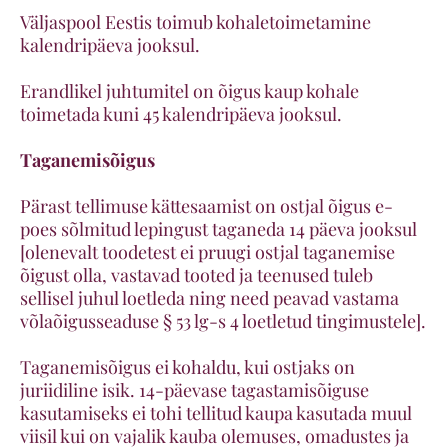
Väljaspool Eestis toimub kohaletoimetamine
kalendripäeva jooksul.
Erandlikel juhtumitel on õigus kaup kohale
toimetada kuni 45 kalendripäeva jooksul.
Taganemisõigus
Pärast tellimuse kättesaamist on ostjal õigus e-
poes sõlmitud lepingust taganeda 14 päeva jooksul
[olenevalt toodetest ei pruugi ostjal taganemise
õigust olla, vastavad tooted ja teenused tuleb
sellisel juhul loetleda ning need peavad vastama
võlaõigusseaduse § 53 lg-s 4 loetletud tingimustele].
Taganemisõigus ei kohaldu, kui ostjaks on
juriidiline isik. 14-päevase tagastamisõiguse
kasutamiseks ei tohi tellitud kaupa kasutada muul
viisil kui on vajalik kauba olemuses, omadustes ja