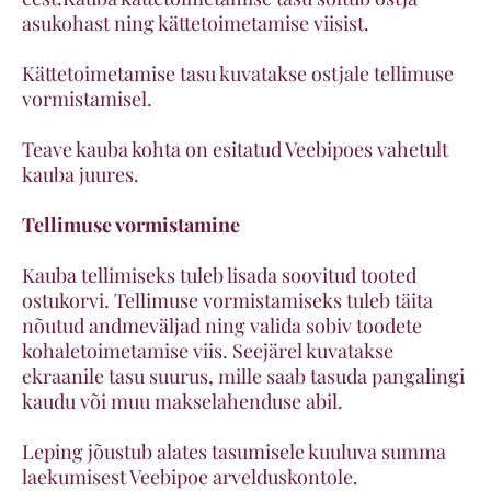
asukohast ning kättetoimetamise viisist.
Kättetoimetamise tasu kuvatakse ostjale tellimuse
vormistamisel.
Teave kauba kohta on esitatud Veebipoes vahetult
kauba juures.
Tellimuse vormistamine
Kauba tellimiseks tuleb lisada soovitud tooted
ostukorvi. Tellimuse vormistamiseks tuleb täita
nõutud andmeväljad ning valida sobiv toodete
kohaletoimetamise viis. Seejärel kuvatakse
ekraanile tasu suurus, mille saab tasuda pangalingi
kaudu või muu makselahenduse abil.
Leping jõustub alates tasumisele kuuluva summa
laekumisest Veebipoe arvelduskontole.