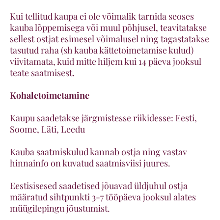
Kui tellitud kaupa ei ole võimalik tarnida seoses
kauba lõppemisega või muul põhjusel, teavitatakse
sellest ostjat esimesel võimalusel ning tagastatakse
tasutud raha (sh kauba kättetoimetamise kulud)
viivitamata, kuid mitte hiljem kui 14 päeva jooksul
teate saatmisest.
Kohaletoimetamine
Kaupu saadetakse järgmistesse riikidesse: Eesti,
Soome, Läti, Leedu
Kauba saatmiskulud kannab ostja ning vastav
hinnainfo on kuvatud saatmisviisi juures.
Eestisisesed saadetised jõuavad üldjuhul ostja
määratud sihtpunkti 3-7 tööpäeva jooksul alates
müügilepingu jõustumist.