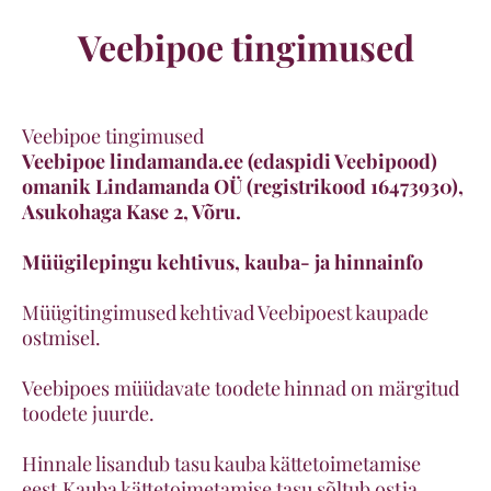
Veebipoe tingimused
Veebipoe tingimused
Veebipoe lindamanda.ee (edaspidi Veebipood)
omanik Lindamanda OÜ (registrikood 16473930),
Asukohaga Kase 2, Võru.
Müügilepingu kehtivus, kauba- ja hinnainfo
Müügitingimused kehtivad Veebipoest kaupade
ostmisel.
Veebipoes müüdavate toodete hinnad on märgitud
toodete juurde.
Hinnale lisandub tasu kauba kättetoimetamise
eest.Kauba kättetoimetamise tasu sõltub ostja