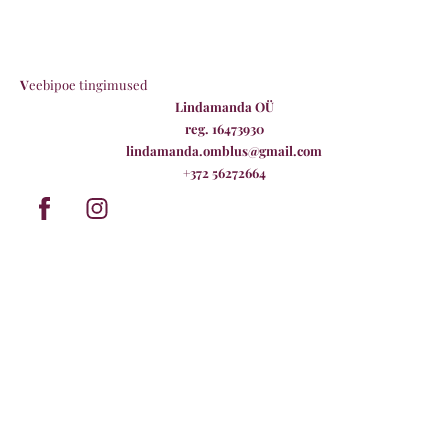
V
eebipoe tingimused
Lindamanda OÜ
reg. 16473930
lindamanda.omblus@gmail.com
+372 56272664