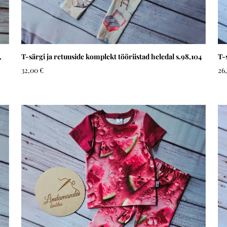
,
T-särgi ja retuuside komplekt tööriistad heledal s.98,104
T-
32,00 €
26