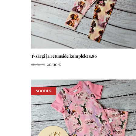
T-särgi ja retuuside komplekt s.86
26,00 €
20,00 €
SOODUS