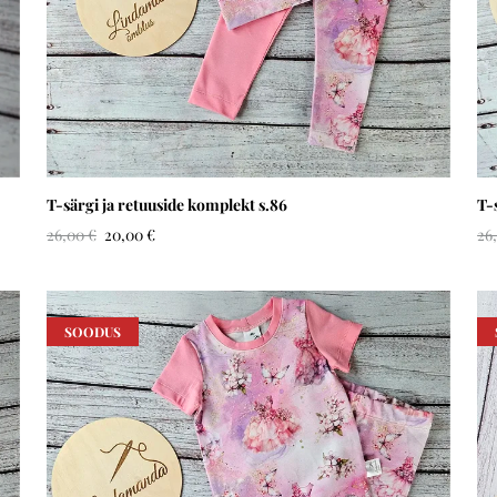
T-särgi ja retuuside komplekt s.86
T-
26,00 €
20,00 €
26
SOODUS