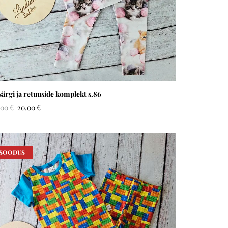
särgi ja retuuside komplekt s.86
,00 €
20,00 €
SOODUS