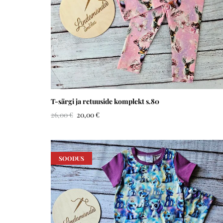
T-särgi ja retuuside komplekt s.80
26,00 €
20,00 €
SOODUS