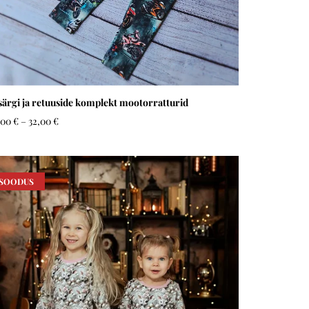
särgi ja retuuside komplekt mootorratturid
,00 €
–
32,00 €
SOODUS