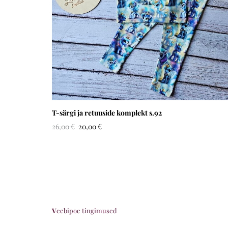
T-särgi ja retuuside komplekt s.92
26,00 €
20,00 €
V
eebipoe tingimused