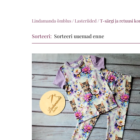
Lindamanda õmblus
/
Lasteriided
/
T-särgi ja retuusi k
Sorteeri: