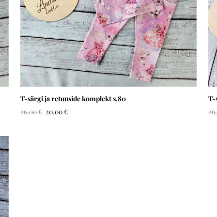
T-särgi ja retuuside komplekt s.80
T-
26,00 €
20,00 €
26