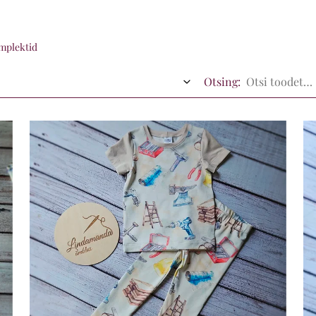
omplektid
Otsing: