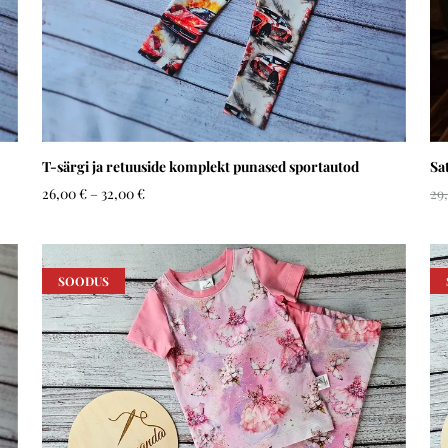
T-särgi ja retuuside komplekt punased sportautod
Sa
26,00 €
–
32,00 €
29
SOODUS