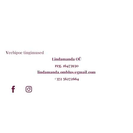
V
eebipoe tingimused
Lindamanda OÜ
reg. 16473930
lindamanda.omblus@gmail.com
+372 56272664