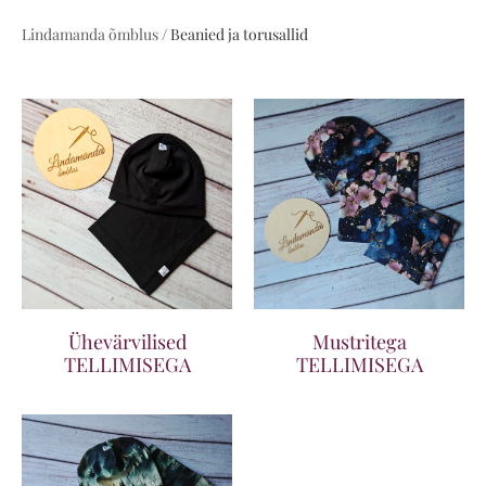
Lindamanda õmblus
/
Beanied ja torusallid
Ühevärvilised
Mustritega
TELLIMISEGA
TELLIMISEGA