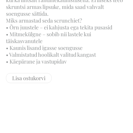
skruntsi armas lipsuke, mida saad vahvalt
soengusse sättida.
Miks armastad seda scrunchiet?
• Õrn juustele – ei kahjusta ega tekita pusasid
• Mitmekülgne – sobib nii lastele kui
täiskasvanutele
• Kaunis lisand igasse soengusse
• Valmistatud hoolikalt valitud kangast
• Käepärane ja vastupidav
Lisa ostukorvi