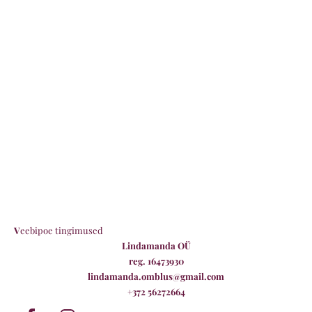
V
eebipoe tingimused
Lindamanda OÜ
reg. 16473930
lindamanda.omblus@gmail.com
+372 56272664