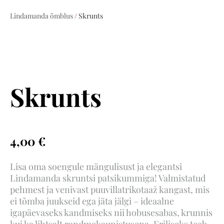
Lindamanda õmblus
/
Skrunts
Skrunts
4,00 €
Lisa oma soengule mängulisust ja elegantsi
Lindamanda skruntsi patsikummiga! Valmistatud
pehmest ja venivast puuvillatrikotaaž kangast, mis
ei tõmba juukseid ega jäta jälgi – ideaalne
igapäevaseks kandmiseks nii hobusesabas, krunnis
kui ka lihtsalt randmekaunistusena. Eriliseks teeb