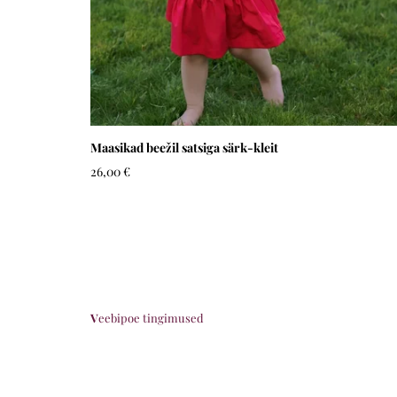
Maasikad beežil satsiga särk-kleit
26,00 €
V
eebipoe tingimused