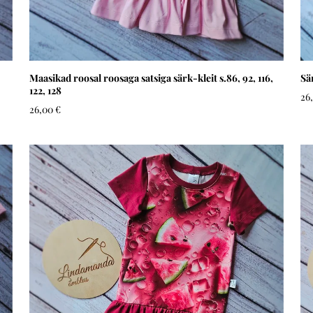
Maasikad roosal roosaga satsiga särk-kleit s.86, 92, 116,
Sä
122, 128
26
26,00 €