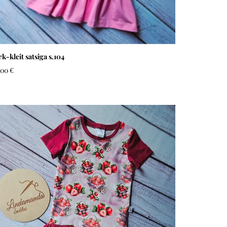
rk-kleit satsiga s.104
,00 €