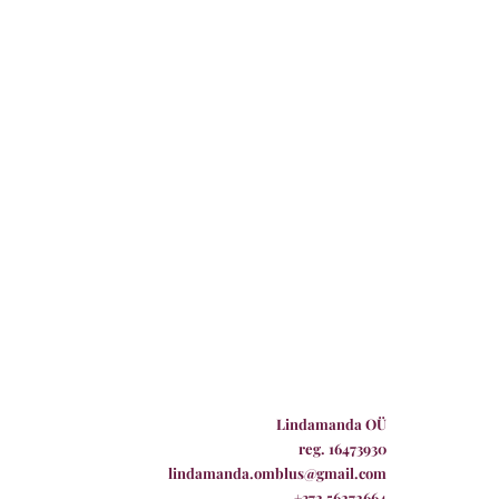
Lindamanda OÜ
reg. 16473930
lindamanda.omblus@gmail.com
+372 56272664