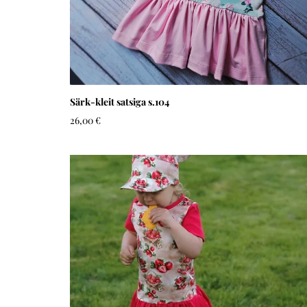
Särk-kleit satsiga s.104
26,00 €