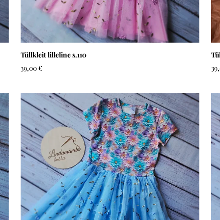
Tüllkleit lilleline s.110
Tül
39,00 €
39