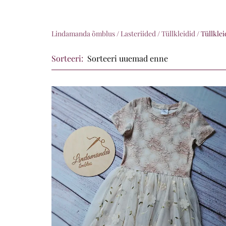
Lindamanda õmblus
/
Lasteriided
/
Tüllkleidid
/
Tüllkl
Sorteeri: