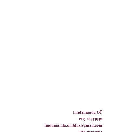
Lindamanda OÜ
reg. 16473930
lindamanda.omblus@gmail.com
+372 56272664