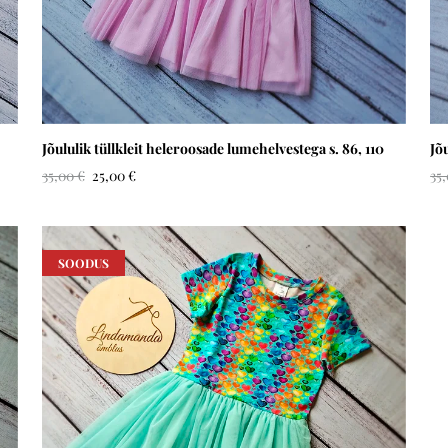
Jõululik tüllkleit heleroosade lumehelvestega s. 86, 110
Jõ
35,00 €
25,00 €
35
SOODUS