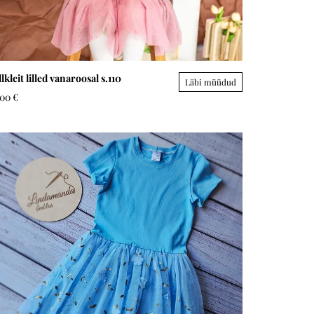
lkleit lilled vanaroosal s.110
Läbi müüdud
,00 €