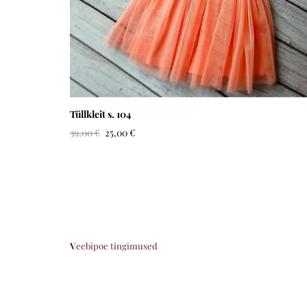
Tüllkleit s. 104
39,00 €
25,00 €
V
eebipoe tingimused