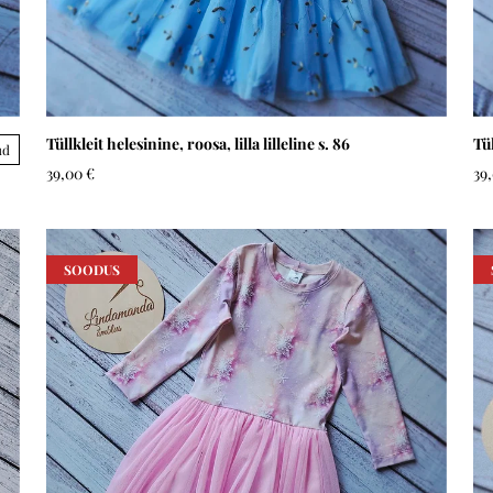
Tüllkleit helesinine, roosa, lilla lilleline s. 86
Tül
ud
39,00 €
39
SOODUS