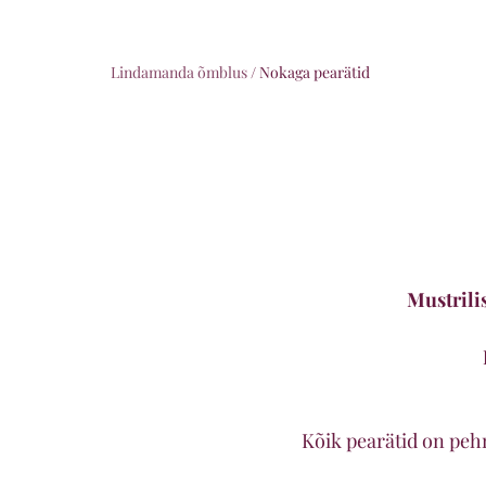
Lindamanda õmblus
/
Nokaga pearätid
Mustrili
Kõik pearätid on pehm