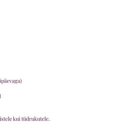
ööpäevaga)
l
stele kui tüdrukutele.