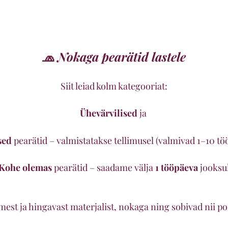
🧢
Nokaga pearätid lastele
Siit leiad kolm kategooriat:
Ühevärvilised
ja
sed
pearätid – valmistatakse tellimusel (valmivad 1–10 t
Kohe olemas
pearätid – saadame välja
1 tööpäeva
jooksu
est ja hingavast materjalist, nokaga ning sobivad nii poi