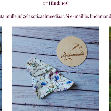
👉
Hind: 19€
uta mulle julgelt sotisaalmeedias või e-mailile: linda